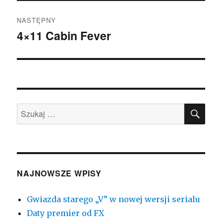
NASTĘPNY
4×11 Cabin Fever
Następny
wpis:
SZU
Szukaj:
NAJNOWSZE WPISY
Gwiazda starego „V” w nowej wersji serialu
Daty premier od FX