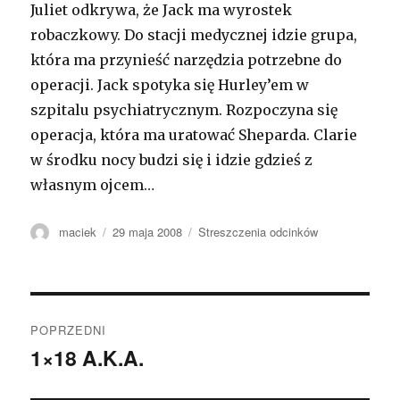
Juliet odkrywa, że Jack ma wyrostek
robaczkowy. Do stacji medycznej idzie grupa,
która ma przynieść narzędzia potrzebne do
operacji. Jack spotyka się Hurley’em w
szpitalu psychiatrycznym. Rozpoczyna się
operacja, która ma uratować Sheparda. Clarie
w środku nocy budzi się i idzie gdzieś z
własnym ojcem…
Autor
maciek
Opublikowano
29 maja 2008
Kategorie
Streszczenia odcinków
Zobacz
POPRZEDNI
wpisy
1×18 A.K.A.
Poprzedni
wpis: