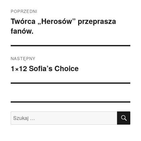
Zobacz
POPRZEDNI
wpisy
Twórca „Herosów” przeprasza
Poprzedni
fanów.
wpis:
NASTĘPNY
1×12 Sofia’s Choice
Następny
wpis:
SZU
Szukaj: