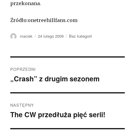
przekonana.
Źródło:
onetreehillfans.com
Autor
maciek
Opublikowano
24 lutego 2009
Kategorie
Bez kategorii
Zobacz
POPRZEDNI
wpisy
„Crash” z drugim sezonem
Poprzedni
wpis:
NASTĘPNY
The CW przedłuża pięć serii!
Następny
wpis: