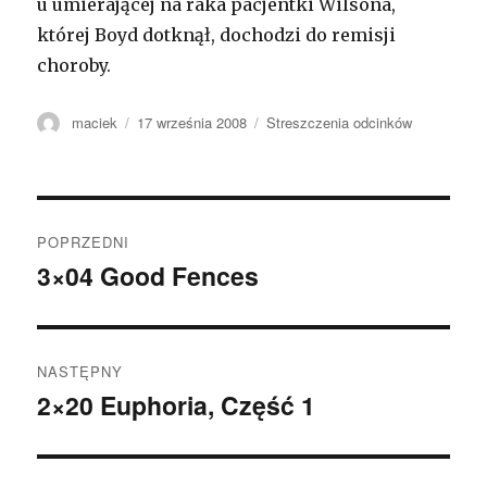
u umierającej na raka pacjentki Wilsona,
której Boyd dotknął, dochodzi do remisji
choroby.
Autor
maciek
Opublikowano
17 września 2008
Kategorie
Streszczenia odcinków
Zobacz
POPRZEDNI
wpisy
3×04 Good Fences
Poprzedni
wpis:
NASTĘPNY
2×20 Euphoria, Część 1
Następny
wpis: