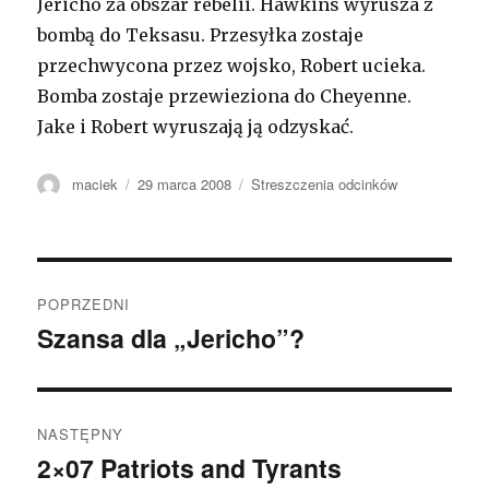
Jericho za obszar rebelii. Hawkins wyrusza z
bombą do Teksasu. Przesyłka zostaje
przechwycona przez wojsko, Robert ucieka.
Bomba zostaje przewieziona do Cheyenne.
Jake i Robert wyruszają ją odzyskać.
Autor
maciek
Opublikowano
29 marca 2008
Kategorie
Streszczenia odcinków
Zobacz
POPRZEDNI
wpisy
Szansa dla „Jericho”?
Poprzedni
wpis:
NASTĘPNY
2×07 Patriots and Tyrants
Następny