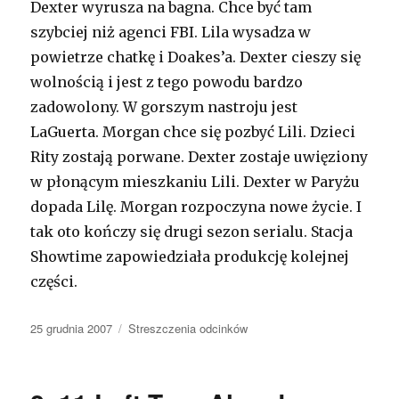
Dexter wyrusza na bagna. Chce być tam
szybciej niż agenci FBI. Lila wysadza w
powietrze chatkę i Doakes’a. Dexter cieszy się
wolnością i jest z tego powodu bardzo
zadowolony. W gorszym nastroju jest
LaGuerta. Morgan chce się pozbyć Lili. Dzieci
Rity zostają porwane. Dexter zostaje uwięziony
w płonącym mieszkaniu Lili. Dexter w Paryżu
dopada Lilę. Morgan rozpoczyna nowe życie. I
tak oto kończy się drugi sezon serialu. Stacja
Showtime zapowiedziała produkcję kolejnej
części.
Opublikowano
25 grudnia 2007
Kategorie
Streszczenia odcinków