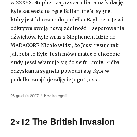
w ZZXYX. Stephen zaprasza Juliana na kolację.
Kyle zauważa na ręce Ballantine’a, sygnet
który jest kluczem do pudełka Bayline’a. Jessi
odkrywa swoją nową zdolność – separowania
dźwięków. Kyle wraz z Stephenem idzie do
MADACORP. Nicole widzi, że Jessi rysuje tak
jak robi to Kyle. Josh mówi matce o chorobie
Andy. Jessi włamuje się do sejfu Emily. Próba
odzyskania sygnetu powodzi się. Kyle w
pudełku znajduje zdjęcie jego i Jessi.
Opublikowano
26 grudnia 2007
Kategorie
Bez kategorii
2×12 The British Invasion