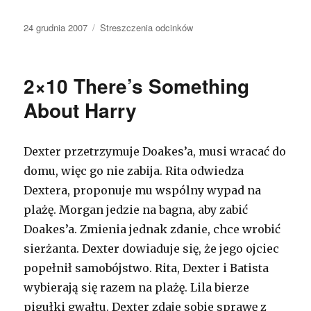
Opublikowano
24 grudnia 2007
Kategorie
Streszczenia odcinków
2×10 There’s Something
About Harry
Dexter przetrzymuje Doakes’a, musi wracać do
domu, więc go nie zabija. Rita odwiedza
Dextera, proponuje mu wspólny wypad na
plażę. Morgan jedzie na bagna, aby zabić
Doakes’a. Zmienia jednak zdanie, chce wrobić
sierżanta. Dexter dowiaduje się, że jego ojciec
popełnił samobójstwo. Rita, Dexter i Batista
wybierają się razem na plażę. Lila bierze
pigułki gwałtu. Dexter zdaje sobie sprawę z