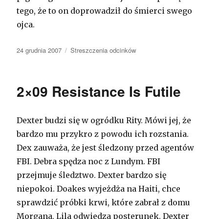
tego, że to on doprowadził do śmierci swego
ojca.
Opublikowano
24 grudnia 2007
Kategorie
Streszczenia odcinków
2×09 Resistance Is Futile
Dexter budzi się w ogródku Rity. Mówi jej, że
bardzo mu przykro z powodu ich rozstania.
Dex zauważa, że jest śledzony przed agentów
FBI. Debra spędza noc z Lundym. FBI
przejmuje śledztwo. Dexter bardzo się
niepokoi. Doakes wyjeżdża na Haiti, chce
sprawdzić próbki krwi, które zabrał z domu
Morgana. Lila odwiedza posterunek. Dexter