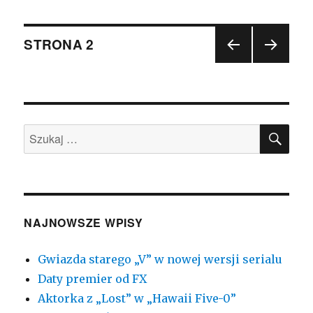
Nawigacja
STRONA
2
POP
NAST
po
RZE
ĘPN
DNIA
A
wpisach
STR
STR
ONA
ONA
SZU
Szukaj:
NAJNOWSZE WPISY
Gwiazda starego „V” w nowej wersji serialu
Daty premier od FX
Aktorka z „Lost” w „Hawaii Five-0”