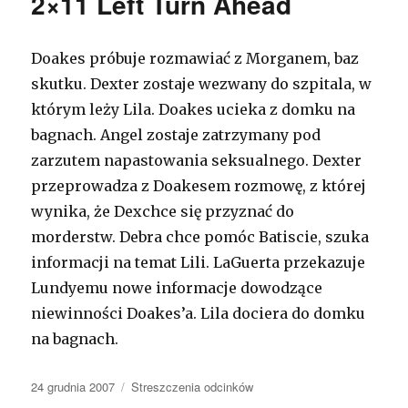
2×11 Left Turn Ahead
Doakes próbuje rozmawiać z Morganem, baz
skutku. Dexter zostaje wezwany do szpitala, w
którym leży Lila. Doakes ucieka z domku na
bagnach. Angel zostaje zatrzymany pod
zarzutem napastowania seksualnego. Dexter
przeprowadza z Doakesem rozmowę, z której
wynika, że Dexchce się przyznać do
morderstw. Debra chce pomóc Batiscie, szuka
informacji na temat Lili. LaGuerta przekazuje
Lundyemu nowe informacje dowodzące
niewinności Doakes’a. Lila dociera do domku
na bagnach.
Opublikowano
24 grudnia 2007
Kategorie
Streszczenia odcinków