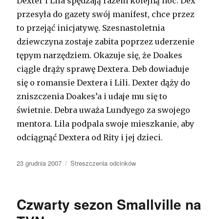
Dexter i Lila spędzają razem kolejną noc. Dex
przesyła do gazety swój manifest, chce przez
to przejąć inicjatywę. Szesnastoletnia
dziewczyna zostaje zabita poprzez uderzenie
tępym narzędziem. Okazuje się, że Doakes
ciągle drąży sprawę Dextera. Deb dowiaduje
się o romansie Dextera i Lili. Dexter dąży do
zniszczenia Doakes’a i udaje mu się to
świetnie. Debra uważa Lundyego za swojego
mentora. Lila podpala swoje mieszkanie, aby
odciągnąć Dextera od Rity i jej dzieci.
Opublikowano
23 grudnia 2007
Kategorie
Streszczenia odcinków
Czwarty sezon Smallville na