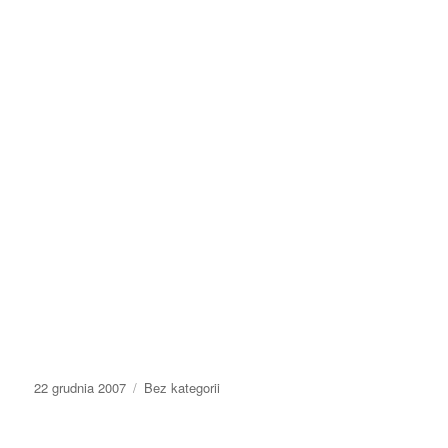
Opublikowano
22 grudnia 2007
Kategorie
Bez kategorii