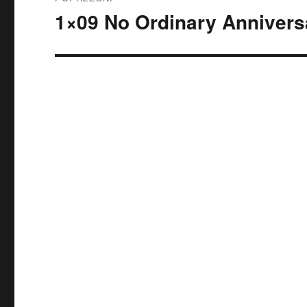
wpisy
1×09 No Ordinary Annivers
Poprzedni
wpis: