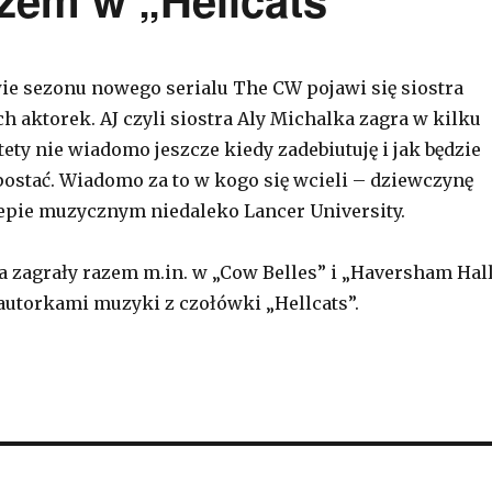
ie sezonu nowego serialu The CW pojawi się siostra
h aktorek. AJ czyli siostra Aly Michalka zagra w kilku
ety nie wiadomo jeszcze kiedy zadebiutuję i jak będzie
 postać. Wiadomo za to w kogo się wcieli – dziewczynę
epie muzycznym niedaleko Lancer University.
a zagrały razem m.in. w „Cow Belles” i „Haversham Hall
autorkami muzyki z czołówki „Hellcats”.