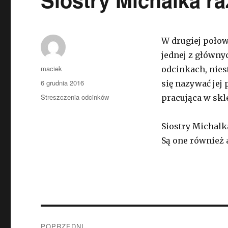
W drugiej połow
jednej z głównyc
Autor
maciek
odcinkach, niest
Opublikowano
6 grudnia 2016
się nazywać jej
Kategorie
Streszczenia odcinków
pracująca w skl
Siostry Michalk
Są one również 
Zobacz
POPRZEDNI