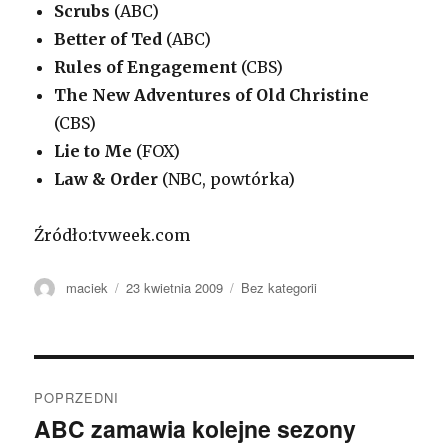
Scrubs
(ABC)
Better of Ted
(ABC)
Rules of Engagement
(CBS)
The New Adventures of Old Christine
(CBS)
Lie to Me
(FOX)
Law & Order
(NBC, powtórka)
Źródło:
tvweek.com
Autor
maciek
Opublikowano
23 kwietnia 2009
Kategorie
Bez kategorii
Zobacz
POPRZEDNI
wpisy
ABC zamawia kolejne sezony
Poprzedni