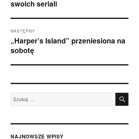
swoich seriali
wpis:
NASTĘPNY
„Harper’s Island” przeniesiona na
Następny
sobotę
wpis:
SZU
Szukaj:
NAJNOWSZE WPISY