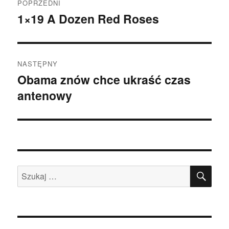
POPRZEDNI
wpisy
1×19 A Dozen Red Roses
Poprzedni
wpis:
NASTĘPNY
Obama znów chce ukraść czas
Następny
antenowy
wpis:
SZU
Szukaj: