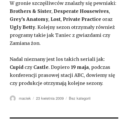
W gronie szczęśliwców znalazły się pewniaki:
Brothers & Sister
,
Desperate Housewives
,
Grey’s Anatomy
,
Lost
,
Private Practice
oraz
Ugly Betty
. Kolejny sezon otrzymały również
programy takie jak Taniec z gwiazdami czy
Zamiana żon.
Nadal nieznany jest los takich seriali jak:
Cupid
czy
Castle
. Dopiero
19 maja
, podczas
konferencji prasowej stacji ABC, dowiemy się
czy produkcje otrzymają kolejne sezony.
Autor
maciek
Opublikowano
23 kwietnia 2009
Kategorie
Bez kategorii
Zobacz