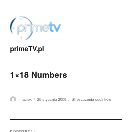
primeTV.pl
1×18 Numbers
Autor
maciek
Opublikowano
25 stycznia 2009
Kategorie
Streszczenia odcinków
Zobacz
POPRZEDNI