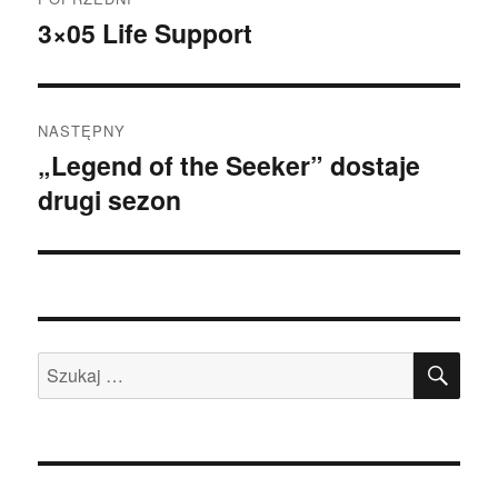
wpisy
3×05 Life Support
Poprzedni
wpis:
NASTĘPNY
„Legend of the Seeker” dostaje
Następny
drugi sezon
wpis:
SZU
Szukaj: