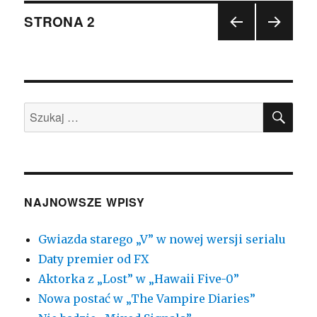
Nawigacja
STRONA
2
POP
NAST
po
RZE
ĘPN
DNIA
A
wpisach
STR
STR
ONA
ONA
SZU
Szukaj:
NAJNOWSZE WPISY
Gwiazda starego „V” w nowej wersji serialu
Daty premier od FX
Aktorka z „Lost” w „Hawaii Five-0”
Nowa postać w „The Vampire Diaries”