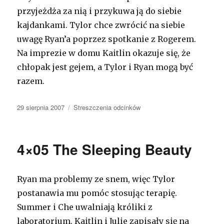
przyjeżdża za nią i przykuwa ją do siebie
kajdankami. Tylor chce zwrócić na siebie
uwagę Ryan’a poprzez spotkanie z Rogerem.
Na imprezie w domu Kaitlin okazuje się, że
chłopak jest gejem, a Tylor i Ryan mogą być
razem.
Opublikowano
29 sierpnia 2007
Kategorie
Streszczenia odcinków
4×05 The Sleeping Beauty
Ryan ma problemy ze snem, więc Tylor
postanawia mu pomóc stosując terapię.
Summer i Che uwalniają króliki z
laboratorium. Kaitlin i Julie zapisały się na