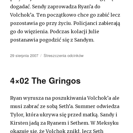
dogadać. Sendy zaprowadza Ryan’a do
Volchok’a. Ten początkowo chce go zabić lecz
pozostawia go przy życiu. Policjanci zabierają
go do więzienia. Podczas kolacji Julie
postanawia pogodzić się z Sandym.
Opublikowano
29 sierpnia 2007
Kategorie
Streszczenia odcinków
4×02 The Gringos
Ryan wyrusza na poszukiwania Volchok’a ale
musi zabrać ze sobą Seth’a. Summer odwiedza
Tylor, która ukrywa się przed matką. Sandy i
Kirsten jadą za Ryanem i Sethem. W Meksyku
okazuje się, że Volchok znikł, lecz Seth