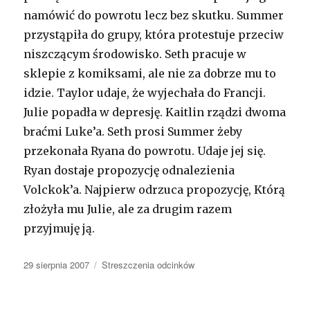
namówić do powrotu lecz bez skutku. Summer
przystąpiła do grupy, która protestuje przeciw
niszczącym środowisko. Seth pracuje w
sklepie z komiksami, ale nie za dobrze mu to
idzie. Taylor udaje, że wyjechała do Francji.
Julie popadła w depresję. Kaitlin rządzi dwoma
braćmi Luke’a. Seth prosi Summer żeby
przekonała Ryana do powrotu. Udaje jej się.
Ryan dostaje propozycję odnalezienia
Volckok’a. Najpierw odrzuca propozycję, Którą
złożyła mu Julie, ale za drugim razem
przyjmuję ją.
Opublikowano
29 sierpnia 2007
Kategorie
Streszczenia odcinków