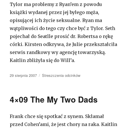
Tylor ma problemy z Ryan’em z powodu
książki wydanej przez jej byłego męża,
opisującej ich życie seksualne. Ryan ma
wątpliwości do tego czy chce być z Tylor. Seth
pojechał do Seatlle prosić dr. Robertsa o rękę
córki. Kirsten odkrywa, że Julie przekształciła
serwis randkowy wy agencję towarzyską.
Kaitlin zbliżyła się do Will’a.
Opublikowano
29 sierpnia 2007
Kategorie
Streszczenia odcinków
4×09 The My Two Dads
Frank chce się spotkać z synem. Skłamał
przed Cohen’ami, że jest chory na raka. Kaitlin