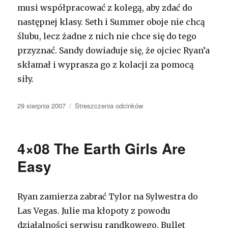
musi współpracować z kolegą, aby zdać do
następnej klasy. Seth i Summer oboje nie chcą
ślubu, lecz żadne z nich nie chce się do tego
przyznać. Sandy dowiaduje się, że ojciec Ryan’a
skłamał i wyprasza go z kolacji za pomocą
siły.
Opublikowano
29 sierpnia 2007
Kategorie
Streszczenia odcinków
4×08 The Earth Girls Are
Easy
Ryan zamierza zabrać Tylor na Sylwestra do
Las Vegas. Julie ma kłopoty z powodu
działalności serwisu randkowego. Bullet