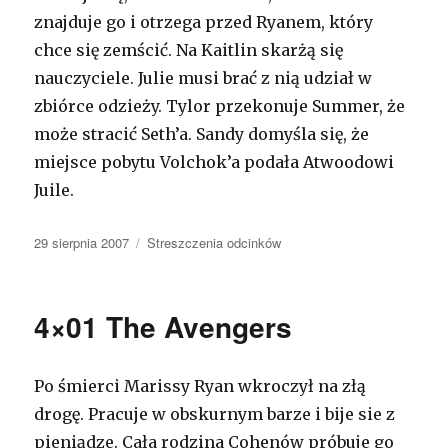
znajduje go i otrzega przed Ryanem, który
chce się zemścić. Na Kaitlin skarżą się
nauczyciele. Julie musi brać z nią udział w
zbiórce odzieży. Tylor przekonuje Summer, że
może stracić Seth’a. Sandy domyśla się, że
miejsce pobytu Volchok’a podała Atwoodowi
Juile.
Opublikowano
29 sierpnia 2007
Kategorie
Streszczenia odcinków
4×01 The Avengers
Po śmierci Marissy Ryan wkroczył na złą
drogę. Pracuje w obskurnym barze i bije sie z
pieniądze. Cała rodzina Cohenów próbuje go