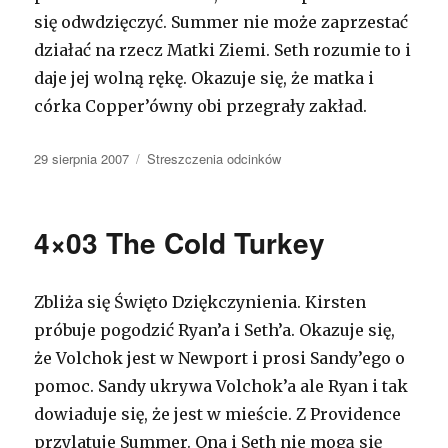
się odwdzięczyć. Summer nie może zaprzestać
działać na rzecz Matki Ziemi. Seth rozumie to i
daje jej wolną rękę. Okazuje się, że matka i
córka Copper’ówny obi przegrały zakład.
Opublikowano
29 sierpnia 2007
Kategorie
Streszczenia odcinków
4×03 The Cold Turkey
Zbliża się Święto Dziękczynienia. Kirsten
próbuje pogodzić Ryan’a i Seth’a. Okazuje się,
że Volchok jest w Newport i prosi Sandy’ego o
pomoc. Sandy ukrywa Volchok’a ale Ryan i tak
dowiaduje się, że jest w mieście. Z Providence
przylatuje Summer. Ona i Seth nie mogą się