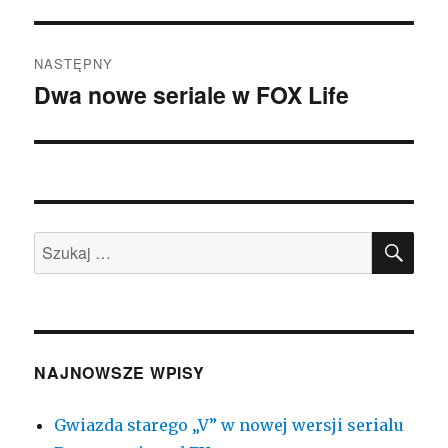
wpis:
NASTĘPNY
Dwa nowe seriale w FOX Life
Następny
wpis:
SZU
Szukaj:
NAJNOWSZE WPISY
Gwiazda starego „V” w nowej wersji serialu