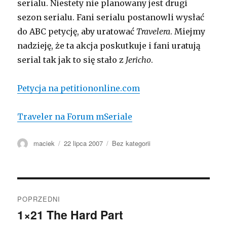
serialu. Niestety nie planowany jest drugi
sezon serialu. Fani serialu postanowli wysłać
do ABC petycję, aby uratować
Travelera
. Miejmy
nadzieję, że ta akcja poskutkuje i fani uratują
serial tak jak to się stało z
Jericho
.
Petycja na petitiononline.com
Traveler na Forum mSeriale
Autor
maciek
Opublikowano
22 lipca 2007
Kategorie
Bez kategorii
Zobacz
POPRZEDNI
wpisy
1×21 The Hard Part
Poprzedni